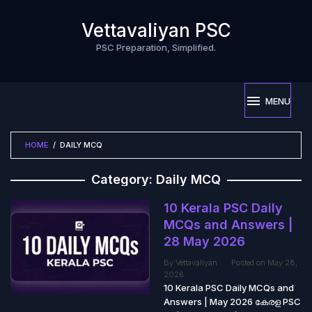
Skip
to
Vettavaliyan PSC
content
PSC Preparation, Simplified.
MENU
HOME
/
DAILY MCQ
Category:
Daily MCQ
10 Kerala PSC Daily
MCQs and Answers |
28 May 2026
By
Vettavaliyan
Posted on
May 28,
2026
10 Kerala PSC Daily MCQs and
Answers | May 2026 കേരള PSC