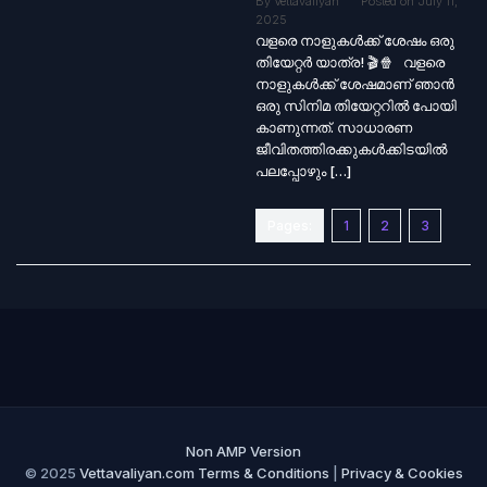
By
Vettavaliyan
Posted on
July 11,
2025
വളരെ നാളുകൾക്ക് ശേഷം ഒരു
തിയേറ്റർ യാത്ര! 🎬🍿 വളരെ
നാളുകൾക്ക് ശേഷമാണ് ഞാൻ
ഒരു സിനിമ തിയേറ്ററിൽ പോയി
കാണുന്നത്. സാധാരണ
ജീവിതത്തിരക്കുകൾക്കിടയിൽ
പലപ്പോഴും […]
Pages:
1
2
3
Non AMP Version
© 2025
Vettavaliyan.com
Terms & Conditions
|
Privacy & Cookies