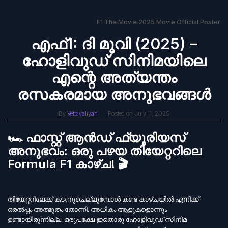
F1 The Movie 2025 Movie Official Poster
എഫ്1: ദി മൂവി (2025) –
ഹോളിവുഡ് സിനിമയിലെ
എന്റെ അത്യന്തം
രസകരമായ അനുഭവങ്ങൾ
By
Vettavaliyan
Posted on
July 11, 2025
🏎️ ഫാസ്റ്റ് ആൻഡ് ഫ്യൂരിയസ്
അനുഭവം: ഒരു പഴയ തിയേറ്ററിലെ
Formula F1 കാഴ്ച! 🎬
തിയേറ്ററിലേക്ക് കടന്നുചെല്ലുമ്പോൾ കണ്ട കാഴ്ചയിൽ എനിക്ക്
ഒരൽപ്പം അത്ഭുതം തോന്നി. അധികം ആളുകളൊന്നും
ഉണ്ടായിരുന്നില്ല. ഒരുപക്ഷേ ഇതൊരു ഹോളിവുഡ് സിനിമ