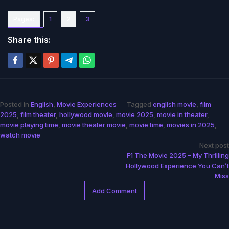
Pages:
1
2
3
Share this:
Posted in
English
,
Movie Experiences
Tagged
english movie
,
film
2025
,
film theater
,
hollywood movie
,
movie 2025
,
movie in theater
,
movie playing time
,
movie theater movie
,
movie time
,
movies in 2025
,
watch movie
Post
Next post
F1 The Movie 2025 – My Thrilling
navigation
Hollywood Experience You Can’t
Miss
Add Comment