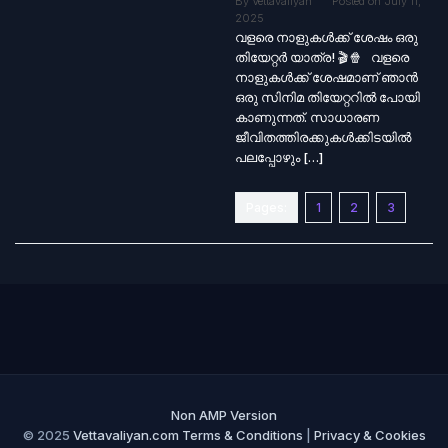
By
Vettavaliyan
Posted on
July 11,
2025
വളരെ നാളുകൾക്ക് ശേഷം ഒരു
തിയേറ്റർ യാത്ര! 🎬🍿 വളരെ
നാളുകൾക്ക് ശേഷമാണ് ഞാൻ
ഒരു സിനിമ തിയേറ്ററിൽ പോയി
കാണുന്നത്. സാധാരണ
ജീവിതത്തിരക്കുകൾക്കിടയിൽ
പലപ്പോഴും […]
Pages:
1
2
3
Non AMP Version
© 2025
Vettavaliyan.com
Terms & Conditions
|
Privacy & Cookies