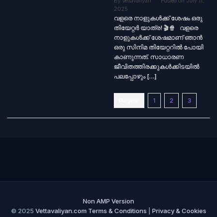
By
Vettavaliyan
Posted on
July 11,
2025
വളരെ നാളുകൾക്ക് ശേഷം ഒരു
തിയേറ്റർ യാത്ര! 🎬🍿 വളരെ
നാളുകൾക്ക് ശേഷമാണ് ഞാൻ
ഒരു സിനിമ തിയേറ്ററിൽ പോയി
കാണുന്നത്. സാധാരണ
ജീവിതത്തിരക്കുകൾക്കിടയിൽ
പലപ്പോഴും […]
Pages:
1
2
3
Non AMP Version
© 2025
Vettavaliyan.com
Terms & Conditions
|
Privacy & Cookies