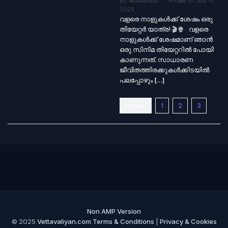
By
Vettavaliyan
Posted on
July 11,
2025
വളരെ നാളുകൾക്ക് ശേഷം ഒരു
തിയേറ്റർ യാത്ര! 🎬🍿 വളരെ
നാളുകൾക്ക് ശേഷമാണ് ഞാൻ
ഒരു സിനിമ തിയേറ്ററിൽ പോയി
കാണുന്നത്. സാധാരണ
ജീവിതത്തിരക്കുകൾക്കിടയിൽ
പലപ്പോഴും […]
Pages:
1
2
3
Non AMP Version
© 2025
Vettavaliyan.com
Terms & Conditions
|
Privacy & Cookies