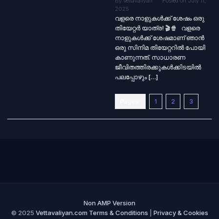
By
Vettavaliyan
Posted on
July 11,
2025
വളരെ നാളുകൾക്ക് ശേഷം ഒരു
തിയേറ്റർ യാത്ര! 🎬🍿 വളരെ
നാളുകൾക്ക് ശേഷമാണ് ഞാൻ
ഒരു സിനിമ തിയേറ്ററിൽ പോയി
കാണുന്നത്. സാധാരണ
ജീവിതത്തിരക്കുകൾക്കിടയിൽ
പലപ്പോഴും […]
Pages:
1
2
3
Non AMP Version
© 2025
Vettavaliyan.com
Terms & Conditions
|
Privacy & Cookies