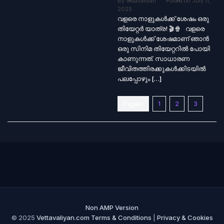
By
Vettavaliyan
Posted on
July 11,
2025
വളരെ നാളുകൾക്ക് ശേഷം ഒരു
തിയേറ്റർ യാത്ര! 🎬🍿 വളരെ
നാളുകൾക്ക് ശേഷമാണ് ഞാൻ
ഒരു സിനിമ തിയേറ്ററിൽ പോയി
കാണുന്നത്. സാധാരണ
ജീവിതത്തിരക്കുകൾക്കിടയിൽ
പലപ്പോഴും […]
Pages:
1
2
3
Non AMP Version
© 2025
Vettavaliyan.com
Terms & Conditions
|
Privacy & Cookies