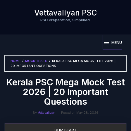
Skip
to
Vettavaliyan PSC
content
PSC Preparation, Simplified.
MENU
HOME
/
MOCK TESTS
/
KERALA PSC MEGA MOCK TEST 2026 |
20 IMPORTANT QUESTIONS
Kerala PSC Mega Mock Test
2026 | 20 Important
Questions
By
Vettavaliyan
Posted on
May 28, 2026
QUIZ START